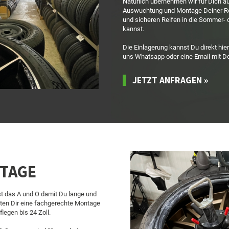
Natürlich übernehmen wir für Dich au
Auswuchtung und Montage Deiner Re
und sicheren Reifen in die Sommer- 
kannst.
Die Einlagerung kannst Du direkt hie
uns Whatsapp oder eine Email mit 
JETZT ANFRAGEN »
TAGE
t das A und O damit Du lange und
eten Dir eine fachgerechte Montage
flegen bis 24 Zoll.