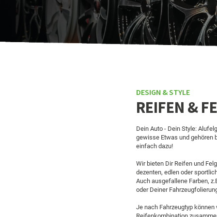
DESIGN & STYLE
REIFEN & F
Dein Auto - Dein Style: Alufe
gewisse Etwas und gehören be
einfach dazu!
Wir bieten Dir Reifen und Fel
dezenten, edlen oder sportlic
Auch ausgefallene Farben, z
oder Deiner Fahrzeugfolierung
Je nach Fahrzeugtyp können w
Reifenkombination zusammen