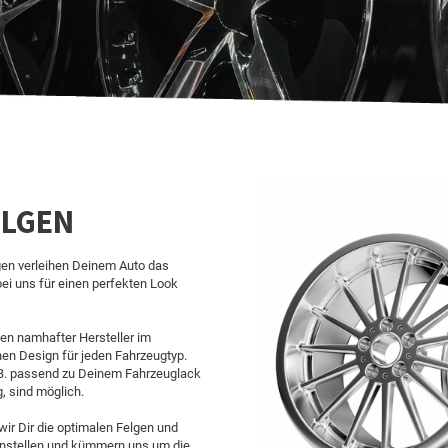
ELGEN
lgen verleihen Deinem Auto das
i uns für einen perfekten Look
gen namhafter Hersteller im
hen Design für jeden Fahrzeugtyp.
.B. passend zu Deinem Fahrzeuglack
, sind möglich.
ir Dir die optimalen Felgen und
stellen und kümmern uns um die