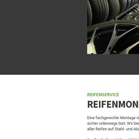
REIFENSERVICE
REIFENMON
Eine fachgerechte Montage is
sicher unterwegs bist. Wir bi
aller Reifen auf Stahl- und Alu